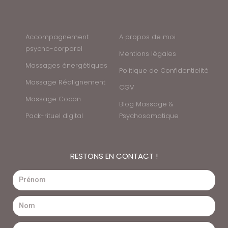
Accompagnement
A propos de moi
psycho-corporel
Mentions légales
Massages énergétiques
Politique de Confidentielité
Massage Réalignement
CGV
Massage Cocon
Blog Massage &
Pack-rituel digital
Psychosomatique
RESTONS EN CONTACT !