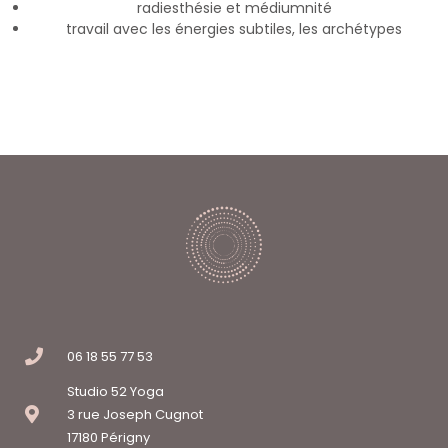
radiesthésie et médiumnité
travail avec les énergies subtiles, les archétypes
06 18 55 77 53
Studio 52 Yoga
3 rue Joseph Cugnot
17180 Périgny